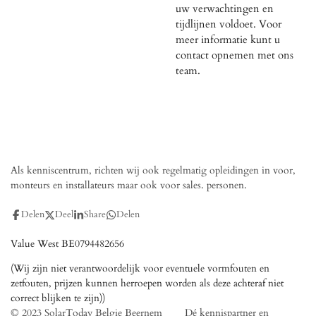
uw verwachtingen en
tijdlijnen voldoet.
Voor
meer informatie kunt u
contact opnemen met ons
team.
Als kenniscentrum, richten wij ook regelmatig opleidingen in voor,
monteurs en installateurs maar ook voor sales. personen.
Delen
Deel
Share
Delen
Value West BE0794482656
(Wij zijn niet verantwoordelijk voor eventuele vormfouten en
zetfouten, prijzen kunnen herroepen worden als deze achteraf niet
correct blijken te zijn))
© 2023 SolarToday Belgie Beernem Dé kennispartner en