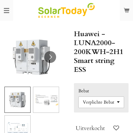
Ga
direct
naar
de
Huawei -
hoofdinhoud
LUNA2000-
200KWH-2H1
Smart string
ESS
Bebat
Uitverkocht