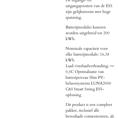
uitgangspoorten van de ESS
zijn gelijkstroom met hoge
spanning.
Batterijmodules kunnen
worden uitgebreid tot 200
kWh.
Nominale capaciteit voor
elke batterijmodule: 16,38
kWh
Laad-/ontlaadverhouding: <=
0,5C
Optimalisatie van
batterijniveau
Slim PV-
beheersysteem
LUNA2000
C&I Smart String ESS-
oplossing
Dit product is een compleet
pakket, inclusief alle
benodigde componenten, als