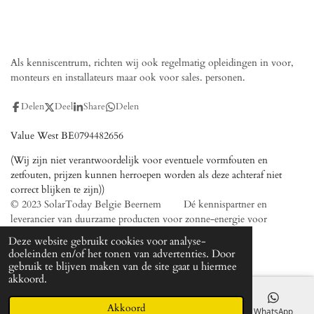
Als kenniscentrum, richten wij ook regelmatig opleidingen in voor,
monteurs en installateurs maar ook voor sales. personen.
Delen
Deel
Share
Delen
Value West BE0794482656
(Wij zijn niet verantwoordelijk voor eventuele vormfouten en
zetfouten, prijzen kunnen herroepen worden als deze achteraf niet
correct blijken te zijn))
© 2023 SolarToday Belgie Beernem Dé kennispartner en
leverancier van duurzame producten voor zonne-energie voor
installateurs
Deze website gebruikt cookies voor analyse-
Powered by
JouwWeb
doeleinden en/of het tonen van advertenties. Door
gebruik te blijven maken van de site gaat u hiermee
akkoord.
Akkoord
E-mailadres
Telefoonnummer
Kaart
WhatsApp