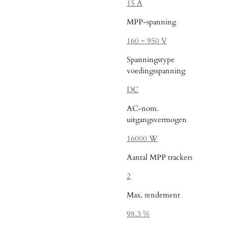
15 A
MPP-spanning
160 ~ 950 V
Spanningstype
voedingsspanning
DC
AC-nom.
uitgangsvermogen
16000 W
Aantal MPP trackers
2
Max. rendement
98.3 %