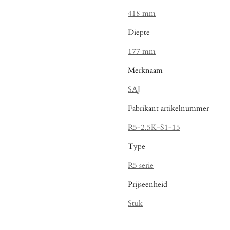
418 mm
Diepte
177 mm
Merknaam
SAJ
Fabrikant artikelnummer
R5-2.5K-S1-15
Type
R5 serie
Prijseenheid
Stuk