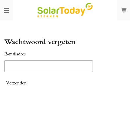
Ga
direct
naar
de
hoofdinhoud
Wachtwoord vergeten
E-mailadres
Verzenden