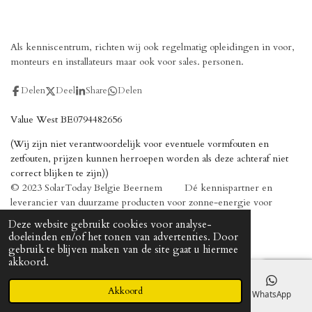
Als kenniscentrum, richten wij ook regelmatig opleidingen in voor,
monteurs en installateurs maar ook voor sales. personen.
Delen
Deel
Share
Delen
Value West BE0794482656
(Wij zijn niet verantwoordelijk voor eventuele vormfouten en
zetfouten, prijzen kunnen herroepen worden als deze achteraf niet
correct blijken te zijn))
© 2023 SolarToday Belgie Beernem Dé kennispartner en
leverancier van duurzame producten voor zonne-energie voor
installateurs
Deze website gebruikt cookies voor analyse-
Powered by
JouwWeb
doeleinden en/of het tonen van advertenties. Door
gebruik te blijven maken van de site gaat u hiermee
akkoord.
Akkoord
E-mailadres
Telefoonnummer
Kaart
WhatsApp